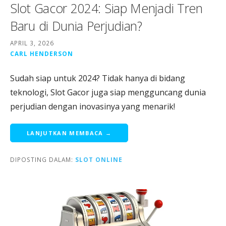
Slot Gacor 2024: Siap Menjadi Tren
Baru di Dunia Perjudian?
APRIL 3, 2026
CARL HENDERSON
Sudah siap untuk 2024? Tidak hanya di bidang
teknologi, Slot Gacor juga siap mengguncang dunia
perjudian dengan inovasinya yang menarik!
LANJUTKAN MEMBACA →
DIPOSTING DALAM:
SLOT ONLINE