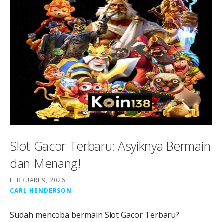
Slot Gacor Terbaru: Asyiknya Bermain
dan Menang!
FEBRUARI 9, 2026
CARL HENDERSON
Sudah mencoba bermain Slot Gacor Terbaru?