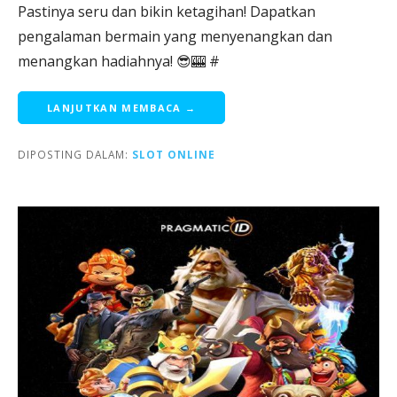
Pastinya seru dan bikin ketagihan! Dapatkan
pengalaman bermain yang menyenangkan dan
menangkan hadiahnya! 😎🎰 #
LANJUTKAN MEMBACA →
DIPOSTING DALAM:
SLOT ONLINE