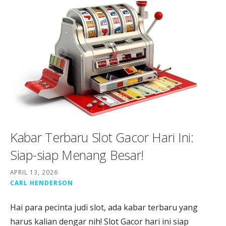
Kabar Terbaru Slot Gacor Hari Ini:
Siap-siap Menang Besar!
APRIL 13, 2026
CARL HENDERSON
Hai para pecinta judi slot, ada kabar terbaru yang
harus kalian dengar nih! Slot Gacor hari ini siap