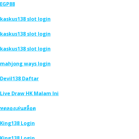
EGP88
kaskus138 slot login
kaskus138 slot login
kaskus138 slot login
mahjong ways login
Devil138 Daftar
Live Draw HK Malam Ini
ทดลองเล่นสล็อต
King138 Login
King138 Login