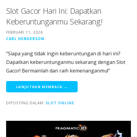
Slot Gacor Hari Ini: Dapatkan
Keberuntunganmu Sekarang!
FEBRUARI 11, 2026
CARL HENDERSON
“Siapa yang tidak ingin keberuntungan di hari ini?
Dapatkan keberuntunganmu sekarang dengan Slot
Gacor! Bermainlah dan raih kemenanganmu!”
LANJUTKAN MEMBACA →
DIPOSTING DALAM:
SLOT ONLINE