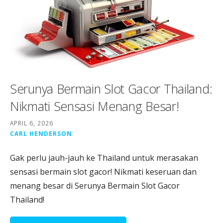
Serunya Bermain Slot Gacor Thailand:
Nikmati Sensasi Menang Besar!
APRIL 6, 2026
CARL HENDERSON
Gak perlu jauh-jauh ke Thailand untuk merasakan
sensasi bermain slot gacor! Nikmati keseruan dan
menang besar di Serunya Bermain Slot Gacor
Thailand!