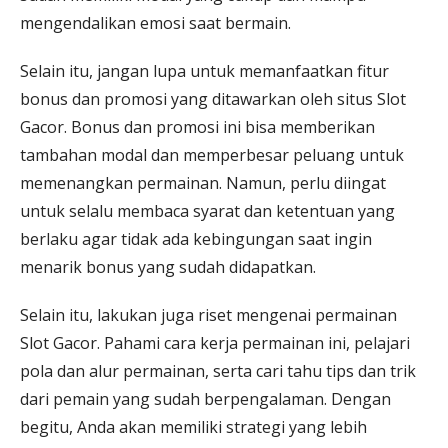
mengendalikan emosi saat bermain.
Selain itu, jangan lupa untuk memanfaatkan fitur
bonus dan promosi yang ditawarkan oleh situs Slot
Gacor. Bonus dan promosi ini bisa memberikan
tambahan modal dan memperbesar peluang untuk
memenangkan permainan. Namun, perlu diingat
untuk selalu membaca syarat dan ketentuan yang
berlaku agar tidak ada kebingungan saat ingin
menarik bonus yang sudah didapatkan.
Selain itu, lakukan juga riset mengenai permainan
Slot Gacor. Pahami cara kerja permainan ini, pelajari
pola dan alur permainan, serta cari tahu tips dan trik
dari pemain yang sudah berpengalaman. Dengan
begitu, Anda akan memiliki strategi yang lebih