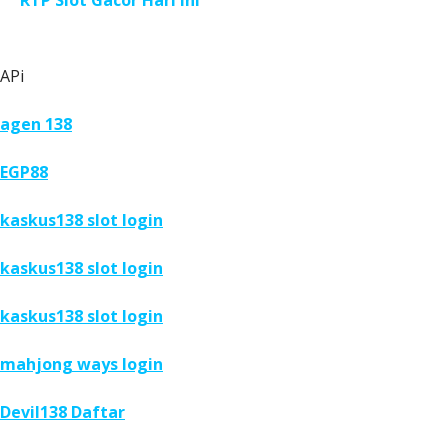
APi
agen 138
EGP88
kaskus138 slot login
kaskus138 slot login
kaskus138 slot login
mahjong ways login
Devil138 Daftar