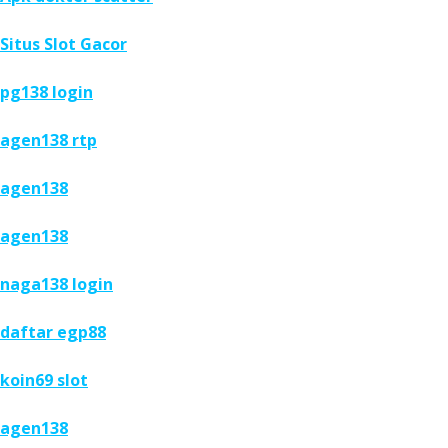
Situs Slot Gacor
pg138 login
agen138 rtp
agen138
agen138
naga138 login
daftar egp88
koin69 slot
agen138