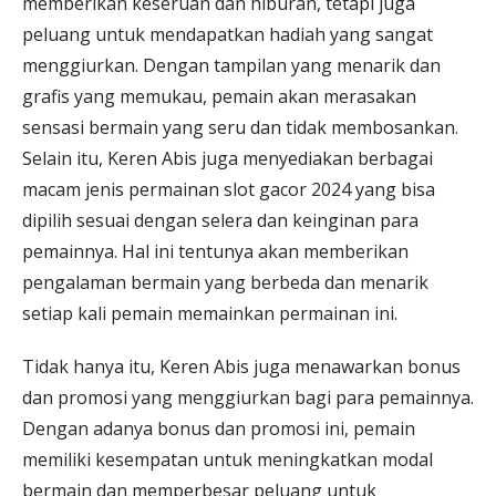
memberikan keseruan dan hiburan, tetapi juga
peluang untuk mendapatkan hadiah yang sangat
menggiurkan. Dengan tampilan yang menarik dan
grafis yang memukau, pemain akan merasakan
sensasi bermain yang seru dan tidak membosankan.
Selain itu, Keren Abis juga menyediakan berbagai
macam jenis permainan slot gacor 2024 yang bisa
dipilih sesuai dengan selera dan keinginan para
pemainnya. Hal ini tentunya akan memberikan
pengalaman bermain yang berbeda dan menarik
setiap kali pemain memainkan permainan ini.
Tidak hanya itu, Keren Abis juga menawarkan bonus
dan promosi yang menggiurkan bagi para pemainnya.
Dengan adanya bonus dan promosi ini, pemain
memiliki kesempatan untuk meningkatkan modal
bermain dan memperbesar peluang untuk