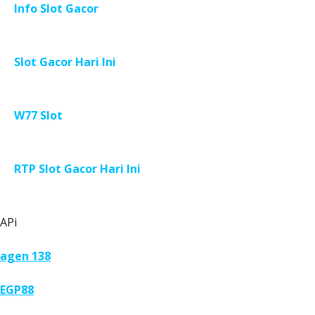
Info Slot Gacor
Slot Gacor Hari Ini
W77 Slot
RTP Slot Gacor Hari Ini
APi
agen 138
EGP88