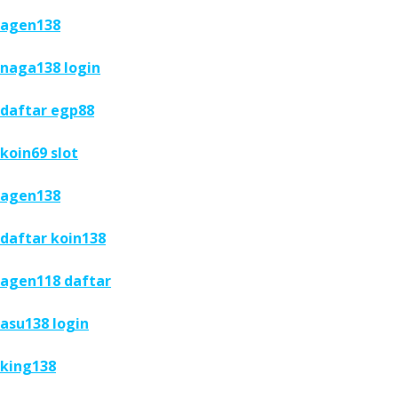
agen138
naga138 login
daftar egp88
koin69 slot
agen138
daftar koin138
agen118 daftar
asu138 login
king138