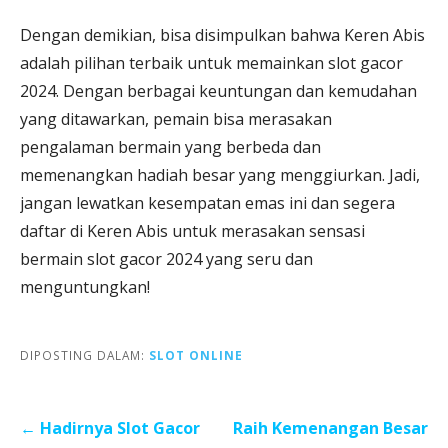
Dengan demikian, bisa disimpulkan bahwa Keren Abis
adalah pilihan terbaik untuk memainkan slot gacor
2024. Dengan berbagai keuntungan dan kemudahan
yang ditawarkan, pemain bisa merasakan
pengalaman bermain yang berbeda dan
memenangkan hadiah besar yang menggiurkan. Jadi,
jangan lewatkan kesempatan emas ini dan segera
daftar di Keren Abis untuk merasakan sensasi
bermain slot gacor 2024 yang seru dan
menguntungkan!
DIPOSTING DALAM:
SLOT ONLINE
N
← Hadirnya Slot Gacor
Raih Kemenangan Besar