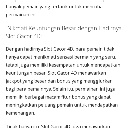
banyak pemain yang tertarik untuk mencoba
permainan ini.
“Nikmati Keuntungan Besar dengan Hadirnya
Slot Gacor 4D”
Dengan hadirnya Slot Gacor 4D, para pemain tidak
hanya dapat menikmati sensasi bermain yang seru,
tetapi juga memiliki kesempatan untuk mendapatkan
keuntungan besar. Slot Gacor 4D menawarkan
jackpot yang besar dan bonus yang menggiurkan
bagi para pemainnya. Selain itu, permainan ini juga
memiliki berbagai macam fitur bonus yang dapat
meningkatkan peluang pemain untuk mendapatkan
kemenangan.
Tidak hanya itu, Slot Gacor 4D juga menawarkan