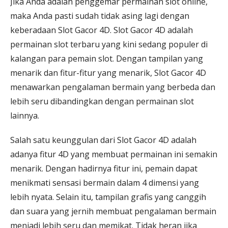
Jika Anda adalah penggemar permainan slot online,
maka Anda pasti sudah tidak asing lagi dengan
keberadaan Slot Gacor 4D. Slot Gacor 4D adalah
permainan slot terbaru yang kini sedang populer di
kalangan para pemain slot. Dengan tampilan yang
menarik dan fitur-fitur yang menarik, Slot Gacor 4D
menawarkan pengalaman bermain yang berbeda dan
lebih seru dibandingkan dengan permainan slot
lainnya.
Salah satu keunggulan dari Slot Gacor 4D adalah
adanya fitur 4D yang membuat permainan ini semakin
menarik. Dengan hadirnya fitur ini, pemain dapat
menikmati sensasi bermain dalam 4 dimensi yang
lebih nyata. Selain itu, tampilan grafis yang canggih
dan suara yang jernih membuat pengalaman bermain
menjadi lebih seru dan memikat. Tidak heran jika