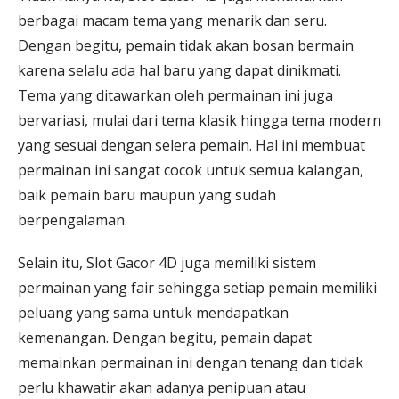
berbagai macam tema yang menarik dan seru.
Dengan begitu, pemain tidak akan bosan bermain
karena selalu ada hal baru yang dapat dinikmati.
Tema yang ditawarkan oleh permainan ini juga
bervariasi, mulai dari tema klasik hingga tema modern
yang sesuai dengan selera pemain. Hal ini membuat
permainan ini sangat cocok untuk semua kalangan,
baik pemain baru maupun yang sudah
berpengalaman.
Selain itu, Slot Gacor 4D juga memiliki sistem
permainan yang fair sehingga setiap pemain memiliki
peluang yang sama untuk mendapatkan
kemenangan. Dengan begitu, pemain dapat
memainkan permainan ini dengan tenang dan tidak
perlu khawatir akan adanya penipuan atau