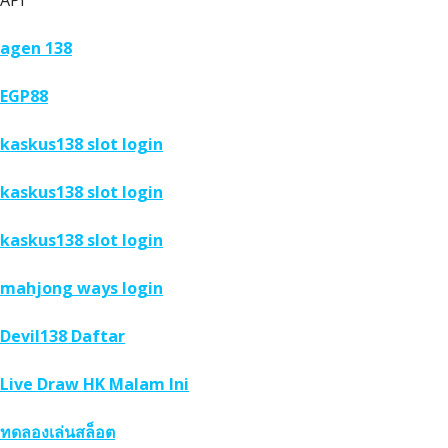
agen 138
EGP88
kaskus138 slot login
kaskus138 slot login
kaskus138 slot login
mahjong ways login
Devil138 Daftar
Live Draw HK Malam Ini
ทดลองเล่นสล็อต