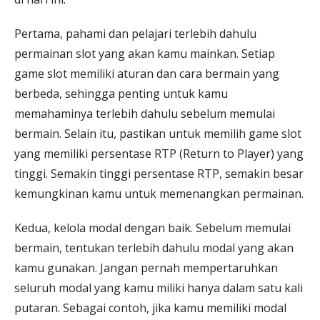
Pertama, pahami dan pelajari terlebih dahulu
permainan slot yang akan kamu mainkan. Setiap
game slot memiliki aturan dan cara bermain yang
berbeda, sehingga penting untuk kamu
memahaminya terlebih dahulu sebelum memulai
bermain. Selain itu, pastikan untuk memilih game slot
yang memiliki persentase RTP (Return to Player) yang
tinggi. Semakin tinggi persentase RTP, semakin besar
kemungkinan kamu untuk memenangkan permainan.
Kedua, kelola modal dengan baik. Sebelum memulai
bermain, tentukan terlebih dahulu modal yang akan
kamu gunakan. Jangan pernah mempertaruhkan
seluruh modal yang kamu miliki hanya dalam satu kali
putaran. Sebagai contoh, jika kamu memiliki modal