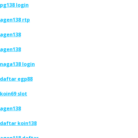
pg138 login
agen138 rtp
agen138
agen138
naga138 login
daftar egp88
koin69 slot
agen138
daftar koin138
agen118 daftar