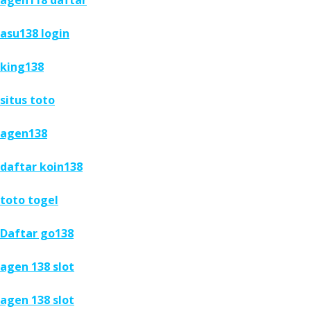
asu138 login
king138
situs toto
agen138
daftar koin138
toto togel
Daftar go138
agen 138 slot
agen 138 slot