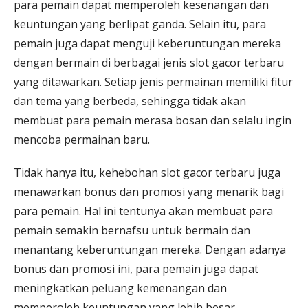
para pemain dapat memperoleh kesenangan dan
keuntungan yang berlipat ganda. Selain itu, para
pemain juga dapat menguji keberuntungan mereka
dengan bermain di berbagai jenis slot gacor terbaru
yang ditawarkan. Setiap jenis permainan memiliki fitur
dan tema yang berbeda, sehingga tidak akan
membuat para pemain merasa bosan dan selalu ingin
mencoba permainan baru.
Tidak hanya itu, kehebohan slot gacor terbaru juga
menawarkan bonus dan promosi yang menarik bagi
para pemain. Hal ini tentunya akan membuat para
pemain semakin bernafsu untuk bermain dan
menantang keberuntungan mereka. Dengan adanya
bonus dan promosi ini, para pemain juga dapat
meningkatkan peluang kemenangan dan
memperoleh keuntungan yang lebih besar.