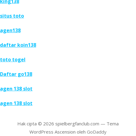
king138
situs toto
agen138
daftar koin138
toto togel
Daftar go138
agen 138 slot
agen 138 slot
Hak cipta © 2026 spielbergfanclub.com — Tema
WordPress Ascension oleh
GoDaddy