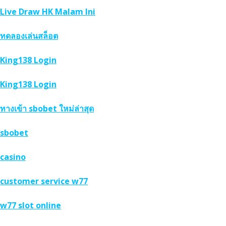
Live Draw HK Malam Ini
ทดลองเล่นสล็อต
King138 Login
King138 Login
ทางเข้า sbobet ใหม่ล่าสุด
sbobet
casino
customer service w77
w77 slot online