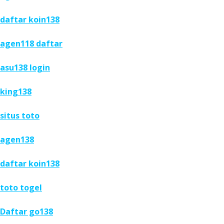
daftar koin138
agen118 daftar
asu138 login
king138
situs toto
agen138
daftar koin138
toto togel
Daftar go138