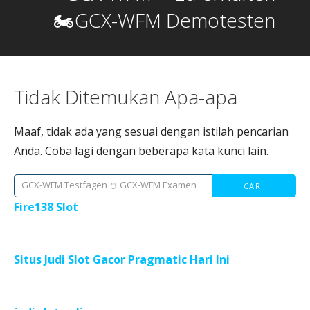
🏍GCX-WFM Demotesten
Tidak Ditemukan Apa-apa
Maaf, tidak ada yang sesuai dengan istilah pencarian
Anda. Coba lagi dengan beberapa kata kunci lain.
C
a
Fire138 Slot
r
i
Situs Judi Slot Gacor Pragmatic Hari Ini
u
n
t